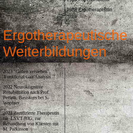
1988 Ergotherapeutin
Ergotherapeutische
Weiterbildungen
2023 "Gehen verstehen",
Funktional Gait Analysis
2022 Neurokognitive
Rehabilitation nach Prof.
Perfetti, Basiskurs bei S.
Wopfner
2022 Zertifizierte Therapeutin
für LSVT-BIG, zur
Behandlung von Klienten mit
M. Parkinson