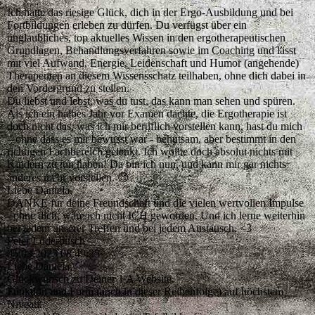
Ich hatte das riesige Glück, dich in der Ergo-Ausbildung und bei
Fortbildungen erleben zu dürfen. Du verfügst über ein
unglaubliches, top aktuelles Wissen in den ergotherapeutischen
Grundlagen, Behandlungsverfahren sowie im Coaching und lässt
mit viel Aufwand, Energie, Leidenschaft und Humor (angehende)
Therapeuten an diesem Wissensschatz teilhaben, ohne dich dabei in
den Vordergrund zu stellen.
Du liebst und lebst, was du tust, das kann man sehen und spüren.
Als ich ein halbes Jahr vor Examen dachte, die Ergotherapie ist
doch nicht das, was ich mir beruflich vorstellen kann, hast du mich
– ohne dass es mir bewusst war - behutsam, aber bestimmt in den
richtigen Fachbereich gelenkt. Ich wollte doch absolut nichts mit
Kindern zu tun haben! Da bin ich nun, und kann mir gar nichts
anderes mehr vorstellen. 😊
Liebe Daniela,
DANKE für deine Freundschaft und die vielen wertvollen Impulse
- ohne dich, wäre ich nicht ICH geworden. Und ich lerne weiterhin
bei jedem unserer Treffen und bei jedem Austausch. <3
Peter Löderbusch
05.03.2025
08:49:25
Liebe Daniela,
Glückwunsch zu Deiner 1 A Website.
Funktion und Form (auch in dieser Reihenfolge) auf höchstem
Niveau.