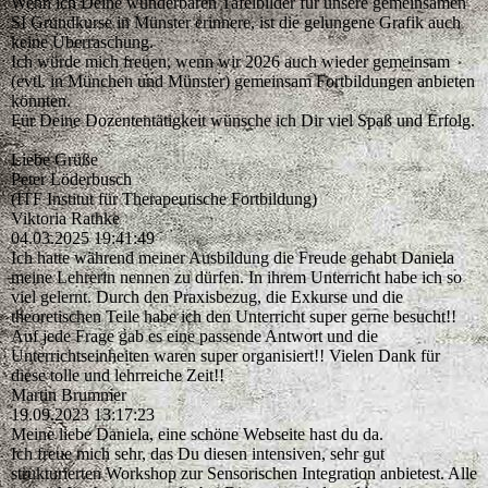
Wenn ich Deine wunderbaren Tafelbilder für unsere gemeinsamen
SI Grundkurse in Münster erinnere, ist die gelungene Grafik auch
keine Überraschung.
Ich würde mich freuen, wenn wir 2026 auch wieder gemeinsam
(evtl. in München und Münster) gemeinsam Fortbildungen anbieten
könnten.
Für Deine Dozententätigkeit wünsche ich Dir viel Spaß und Erfolg.
Liebe Grüße
Peter Löderbusch
(ITF Institut für Therapeutische Fortbildung)
Viktoria Rathke
04.03.2025
19:41:49
Ich hatte während meiner Ausbildung die Freude gehabt Daniela
meine Lehrerin nennen zu dürfen. In ihrem Unterricht habe ich so
viel gelernt. Durch den Praxisbezug, die Exkurse und die
theoretischen Teile habe ich den Unterricht super gerne besucht!!
Auf jede Frage gab es eine passende Antwort und die
Unterrichtseinheiten waren super organisiert!! Vielen Dank für
diese tolle und lehrreiche Zeit!!
Martin Brummer
19.09.2023
13:17:23
Meine liebe Daniela, eine schöne Webseite hast du da.
Ich freue mich sehr, das Du diesen intensiven, sehr gut
strukturierten Workshop zur Sensorischen Integration anbietest. Alle