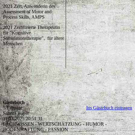
2021 Zert. Anwenderin des
Assessment of Motor and
Process Skills, AMPS
2021 Zertifizierte Therapeutin
für "Kognitive
Stimulationstherapie", für ältere
Menschen
Gästebuch
5 Einträge
Ins Gästebuch eintragen
Sandra Bayer
11.03.2025
20:51:31
FACHWISSEN - WERTSCHÄTZUNG - HUMOR -
BODENHAFTUNG - PASSION