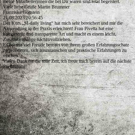
meine Mitarbeiterinnen die bei Dir waren sind total begeistert.
Viele liebe Grüße Martin Brummer
Franziska Gottstein
21.08.2023
20:56:45
Der Kurs „SI-daily living“ hat mich sehr bereichert und mir die
Anwendung in der Praxis erleichtert! Frau Pivetta hat eine
kompetente und transparente Art und macht es einem leicht,
Zusammenhänge nachzuvollziehen.
Es hat mir viel Freude bereitet von ihrem großen Erfahrungsschatz
zu profitieren, sich auszutauschen und praktische Erfahrungen zu
machen.
Vielen Dank für die tolle Zeit, ich freue mich bereits auf die nächste
Fortbildung!