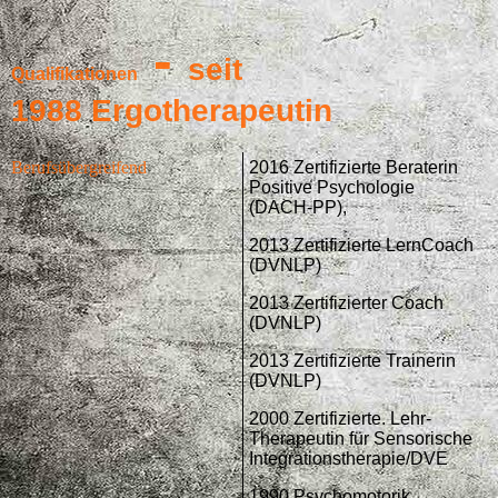
-
seit
Qualifikationen
1988
Ergotherapeutin
Berufsübergreifend
2016 Zertifizierte Beraterin
Positive Psychologie
(DACH-PP),
2013 Zertifizierte LernCoach
(DVNLP)
2013 Zertifizierter Coach
(DVNLP)
2013 Zertifizierte Trainerin
(DVNLP)
2000 Zertifizierte. Lehr-
Therapeutin für Sensorische
Integrationstherapie/DVE
1990 Psychomotorik