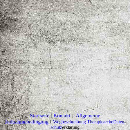
referr
Startseite
|
Kontakt
|
Allgemeine
Teilnahmebedingung
I
Wegbeschreibung Therapiearche
Daten­
schutz
erklärung